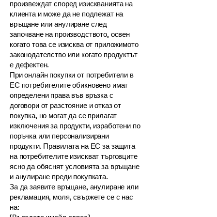
произвеждат според изискванията на
клиента и може да не подлежат на
връщане или анулиране след
започване на производството, освен
когато това се изисква от приложимото
законодателство или когато продуктът
е дефектен.
При онлайн покупки от потребители в
ЕС потребителите обикновено имат
определени права във връзка с
договори от разстояние и отказ от
покупка, но могат да се прилагат
изключения за продукти, изработени по
поръчка или персонализирани
продукти. Правилата на ЕС за защита
на потребителите изискват търговците
ясно да обяснят условията за връщане
и анулиране преди покупката.
За да заявите връщане, анулиране или
рекламация, моля, свържете се с нас
на: