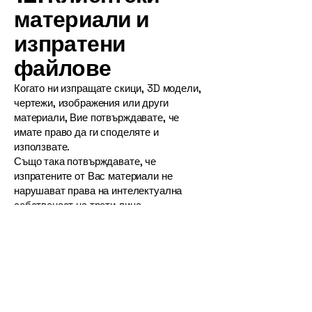
материали и
изпратени
файлове
Когато ни изпращате скици, 3D модели,
чертежи, изображения или други
материали, Вие потвърждавате, че
имате право да ги споделяте и
използвате.
Също така потвърждавате, че
изпратените от Вас материали не
нарушават права на интелектуална
собственост на трети лица.
ASYA Lighting не носи отговорност за
претенции, произтичащи от клиентски
дизайни, референции, чертежи или
файлове, които нарушават правата на
други лица.
13. Ограничаване