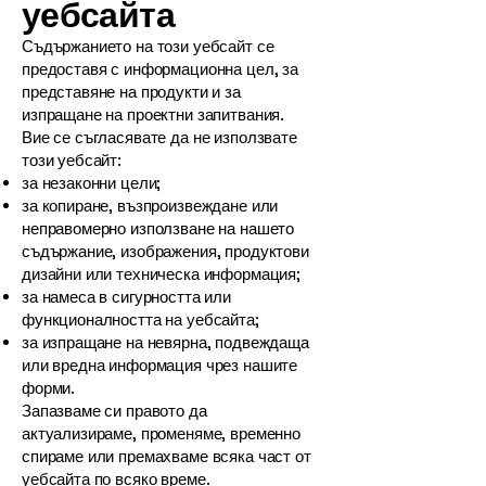
уебсайта
Съдържанието на този уебсайт се
предоставя с информационна цел, за
представяне на продукти и за
изпращане на проектни запитвания.
Вие се съгласявате да не използвате
този уебсайт:
за незаконни цели;
за копиране, възпроизвеждане или
неправомерно използване на нашето
съдържание, изображения, продуктови
дизайни или техническа информация;
за намеса в сигурността или
функционалността на уебсайта;
за изпращане на невярна, подвеждаща
или вредна информация чрез нашите
форми.
Запазваме си правото да
актуализираме, променяме, временно
спираме или премахваме всяка част от
уебсайта по всяко време.