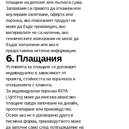
плащане на депозит или пълната сума.
Запазваме си правото да откажем или
анулираме запитване, оферта или
поръчка, ако поисканият продукт не
може да бъде произведен, ако
материалите не са налични, ако
техническите изисквания не могат да
бъдат изпълнени или ако е
предоставена неточна информация.
6. Плащания
Условията за плащане се договарят
индивидуално в зависимост от
проекта, стойността на поръчката и
отношенията с клиента.
За индивидуални поръчки ASYA
Lighting може да изисква авансово
плащане преди започване на дизайн,
прототипиране или производство.
Освен ако не е договорено друго в
писмена форма, производството може
да започне само след потвърждение на