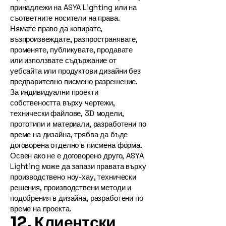
принадлежи на ASYA Lighting или на
съответните носители на права.
Нямате право да копирате,
възпроизвеждате, разпространявате,
променяте, публикувате, продавате
или използвате съдържание от
уебсайта или продуктови дизайни без
предварително писмено разрешение.
За индивидуални проекти
собствеността върху чертежи,
технически файлове, 3D модели,
прототипи и материали, разработени по
време на дизайна, трябва да бъде
договорена отделно в писмена форма.
Освен ако не е договорено друго, ASYA
Lighting може да запази правата върху
производствено ноу-хау, технически
решения, производствени методи и
подобрения в дизайна, разработени по
време на проекта.
12. Клиентски