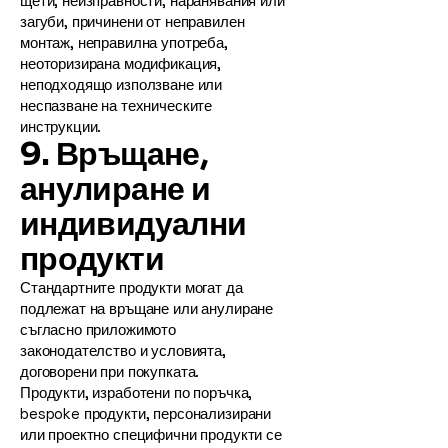
щети, неизправности, наранявания или
загуби, причинени от неправилен
монтаж, неправилна употреба,
неоторизирана модификация,
неподходящо използване или
неспазване на техническите
инструкции.
9. Връщане,
анулиране и
индивидуални
продукти
Стандартните продукти могат да
подлежат на връщане или анулиране
съгласно приложимото
законодателство и условията,
договорени при покупката.
Продукти, изработени по поръчка,
bespoke продукти, персонализирани
или проектно специфични продукти се