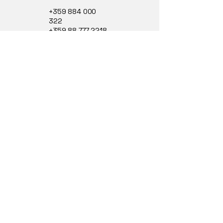
+359 884 000
322
+359 88 777 2218
office@asya-light.com
бул. „Братя Миладинови“ 8,
Сливен Център, 8804
Сливен, България