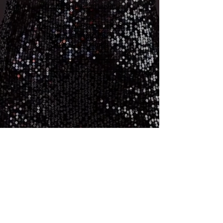
office@asya-light.com
бул. „Братя Миладинови“ 8,
Сливен Център, 8804
Сливен, България
Свържете се с нас