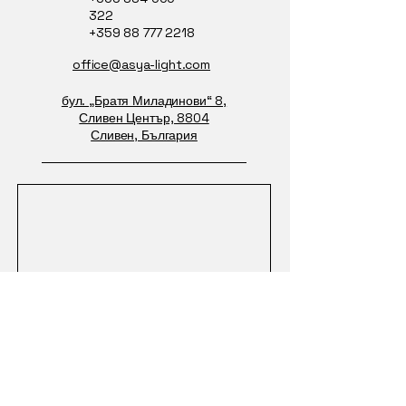
322
+359 88 777 2218
office@asya-light.com
бул. „Братя Миладинови“ 8,
Сливен Център, 8804
Сливен, България