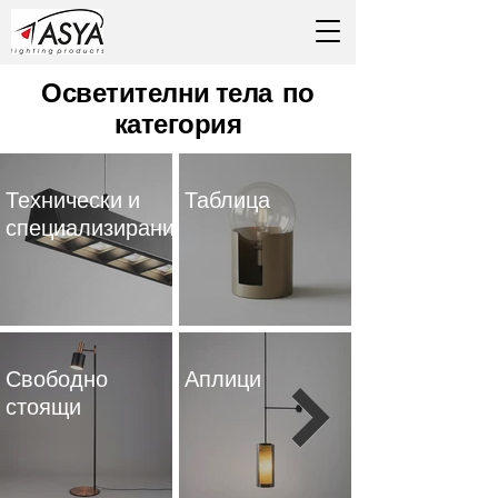
Осветителни тела по
категория
Технически и
Таблица
специализирани
Свободно
Аплици
стоящи