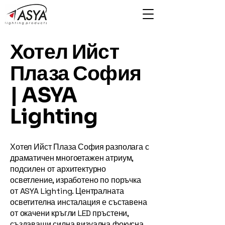
Хотел Ийст
Плаза София
| ASYA
Lighting
Хотел Ийст Плаза София разполага с
драматичен многоетажен атриум,
подсилен от архитектурно
осветление, изработено по поръчка
от ASYA Lighting. Централната
осветителна инсталация е съставена
от окачени кръгли LED пръстени,
създаващи силна визуална фокусна