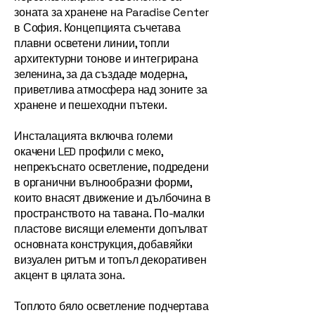
зоната за хранене на Paradise Center
в София. Концепцията съчетава
плавни осветени линии, топли
архитектурни тонове и интегрирана
зеленина, за да създаде модерна,
приветлива атмосфера над зоните за
хранене и пешеходни пътеки.
Инсталацията включва големи
окачени LED профили с меко,
непрекъснато осветление, подредени
в органични вълнообразни форми,
които внасят движение и дълбочина в
пространството на тавана. По-малки
пластове висящи елементи допълват
основната конструкция, добавяйки
визуален ритъм и топъл декоративен
акцент в цялата зона.
Топлото бяло осветление подчертава