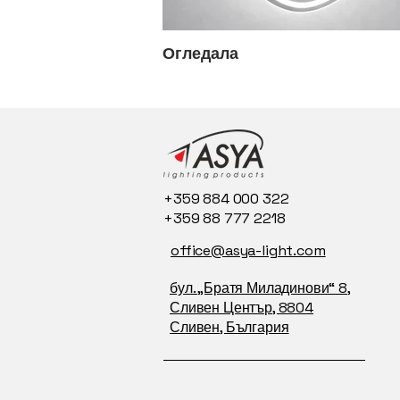
Огледала
+359 884 000 322
+359 88 777 2218
office@asya-light.com
бул. „Братя Миладинови“ 8,
Сливен Център, 8804
Сливен, България