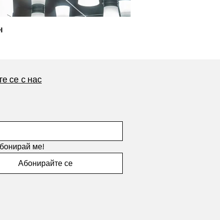
н
е се с нас
абонирай ме!
Абонирайте се