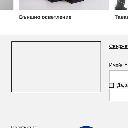
Външно осветление
Тава
Свържет
Имейл
*
Да, 
Политика за