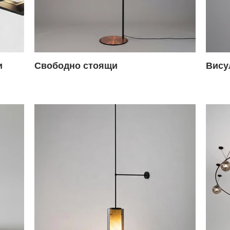
и
Свободно стоящи
Вису