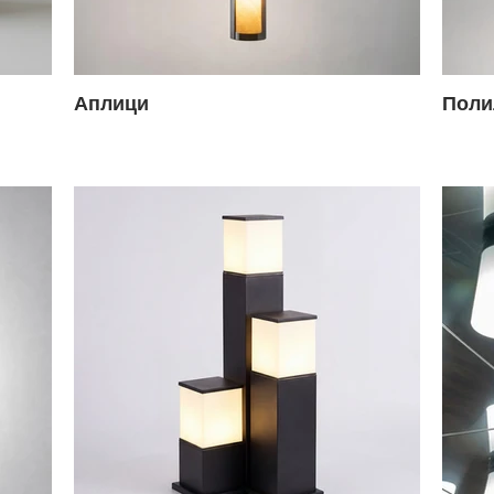
Аплици
Поли