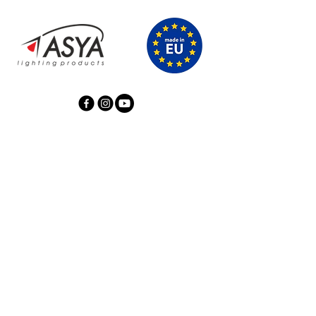
+359 884 000
322
+359 88 777 2218
office@asya-light.com
бул. „Братя Миладинови“ 8,
Сливен Център, 8804
Сливен, България