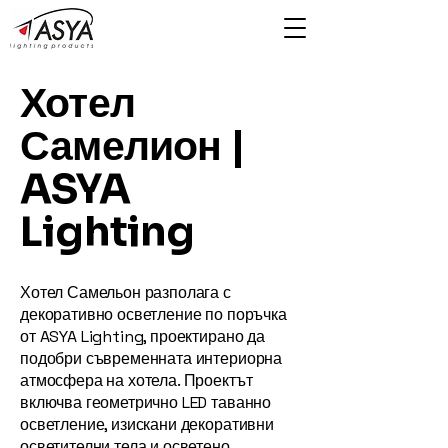
Хотел
Самелион |
ASYA
Lighting
Хотел Самельон разполага с
декоративно осветление по поръчка
от ASYA Lighting, проектирано да
подобри съвременната интериорна
атмосфера на хотела. Проектът
включва геометрично LED таванно
осветление, изискани декоративни
осветителни тела и осветено